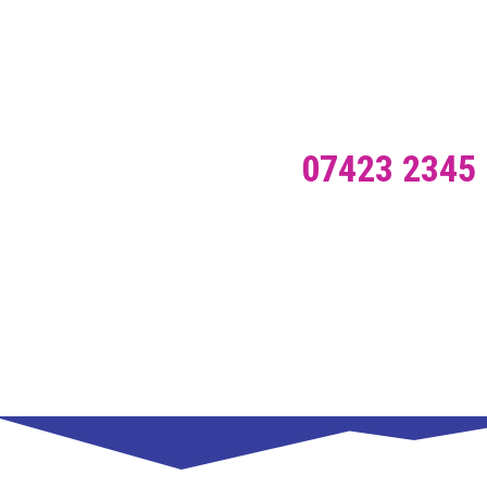
GmbH
in Oberndorf
07423 2345