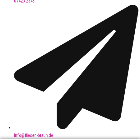
07423 2345
info@fliesen-braun.de